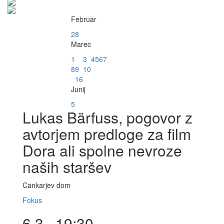
Februar
28
Marec
1
3
4
5
6
7
8
9
10
16
Junij
5
Lukas Bärfuss, pogovor z
avtorjem predloge za film
Dora ali spolne nevroze
naših staršev
Cankarjev dom
Fokus
6.3., 19:30